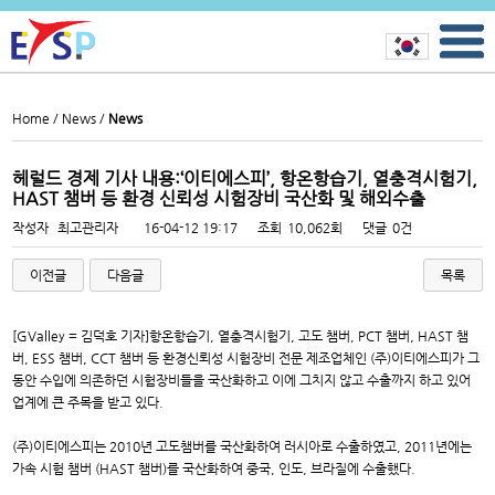
Home /
News /
News
헤럴드 경제 기사 내용:‘이티에스피’, 항온항습기, 열충격시험기,
HAST 챔버 등 환경 신뢰성 시험장비 국산화 및 해외수출
작성자
최고관리자
16-04-12 19:17
조회
10,062회
댓글
0건
이전글
다음글
목록
[GValley = 김덕호 기자]항온항습기, 열충격시험기, 고도 챔버, PCT 챔버, HAST 챔
버, ESS 챔버, CCT 챔버 등 환경신뢰성 시험장비 전문 제조업체인 (주)이티에스피가 그
동안 수입에 의존하던 시험장비들을 국산화하고 이에 그치지 않고 수출까지 하고 있어
업계에 큰 주목을 받고 있다.
(주)이티에스피는 2010년 고도챔버를 국산화하여 러시아로 수출하였고, 2011년에는
가속 시험 챔버 (HAST 챔버)를 국산화하여 중국, 인도, 브라질에 수출했다.