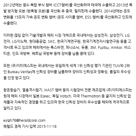
2012년에는 염수 복합 부식 챔버 (CCT챔버)를 국산화하여 태국에 수출하고 2013년 폭
발 방지형 오븐 (방폭형 오븐)을 국산화 후 중국, 필리핀에 수출했다. 2014년에는 온도
변화율 15도의 가속 온도 변화 챔버 (온도 사이클 챔버, ESS 챔버)를 국산화하고 인도에
수출했다.
이러한 끊임 없이 기술개발과 해외 시장 개척으로 국내에서는 삼성전자, 삼성전기, LG
전자, LG이노텍, 현대중공업, SKC, 한국기계연구원, 한국기계전자시험연구원 등을 고
객사로 두고 있으며 해외에서는 폭스바겐, 파나소닉, 듀퐁, 3M, Fujitsu, Amkor, 비스
티온, 인도 국방부, 베트남 국방부 등에 장비를 납품 중에 있다.
또한 (주)이티에스피는 국내에서는 유일하게 세계 1위 신뢰성 평가 기관인 TUV와 2위
인 Bureau Veritas에 신뢰성 장비를 납품하여 장비의 신뢰성과 정확성, 품질의 우수성
을 인정 받고 있다.
항온항습기, 열충격시험기, HAST 챔버 등의 시험장비 전문 제조업체 (주)이티에스피는
현재 해외 시장에서 일본 Espec, 독일 Votsch, 미국 Thermotron 등 굴지의 신뢰성 업
체들과 지속적인 경쟁을 하고 있으며 한국 신뢰성 장비의 우수성을 해외에 적극적으로
알리고 있다.
ejrgh78@heraldcorp.com
헤럴드 경제 기사 입력 2015-11-18