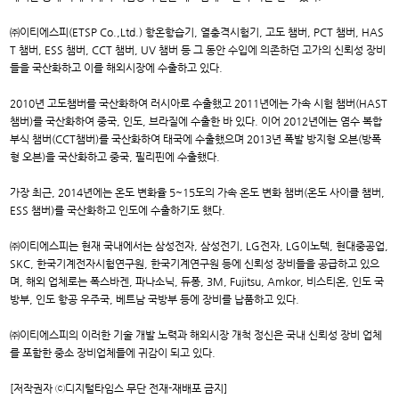
㈜이티에스피(ETSP Co.,Ltd.) 항온항습기, 열충격시험기, 고도 챔버, PCT 챔버, HAS
T 챔버, ESS 챔버, CCT 챔버, UV 챔버 등 그 동안 수입에 의존하던 고가의 신뢰성 장비
들을 국산화하고 이를 해외시장에 수출하고 있다.
2010년 고도챔버를 국산화하여 러시아로 수출했고 2011년에는 가속 시험 챔버(HAST
챔버)를 국산화하여 중국, 인도, 브라질에 수출한 바 있다. 이어 2012년에는 염수 복합
부식 챔버(CCT챔버)를 국산화하여 태국에 수출했으며 2013년 폭발 방지형 오븐(방폭
형 오븐)을 국산화하고 중국, 필리핀에 수출했다.
가장 최근, 2014년에는 온도 변화율 5~15도의 가속 온도 변화 챔버(온도 사이클 챔버,
ESS 챔버)를 국산화하고 인도에 수출하기도 했다.
㈜이티에스피는 현재 국내에서는 삼성전자, 삼성전기, LG전자, LG이노텍, 현대중공업,
SKC, 한국기계전자시험연구원, 한국기계연구원 등에 신뢰성 장비들을 공급하고 있으
며, 해외 업체로는 폭스바겐, 파나소닉, 듀퐁, 3M, Fujitsu, Amkor, 비스티온, 인도 국
방부, 인도 항공 우주국, 베트남 국방부 등에 장비를 납품하고 있다.
㈜이티에스피의 이러한 기술 개발 노력과 해외시장 개척 정신은 국내 신뢰성 장비 업체
를 포함한 중소 장비업체들에 귀감이 되고 있다.
[저작권자 ⓒ디지털타임스 무단 전재-재배포 금지]